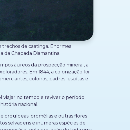
m trechos de caatinga. Enormes
eza da Chapada Diamantina.
empos áureos da prospecção mineral, a
ploradores. Em 1844, a colonização foi
merciantes, colonos, padres jesuítas e
 viajar no tempo e reviver o período
istória nacional.
e orquídeas, bromélias e outras flores
tos selvagens e inúmeras espécies de
 responsável pela proteção de toda essa