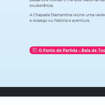
exuberância.
A Chapada Diamantina reúne uma variedad
e sossego ou história e aventura.
O Ponto de Partida – Baia de To