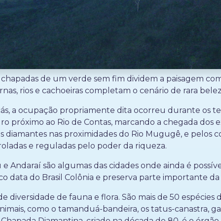
s e chapadas de um verde sem fim dividem a paisagem co
ernas, rios e cachoeiras completam o cenário de rara bel
acás, a ocupação propriamente dita ocorreu durante os t
uro próximo ao Rio de Contas, marcando a chegada dos ex
s diamantes nas proximidades do Rio Mugugê, e pelos co
roladas e reguladas pelo poder da riqueza.
 e Andaraí são algumas das cidades onde ainda é possível
o data do Brasil Colônia e preserva parte importante da h
diversidade de fauna e flora. São mais de 50 espécies d
imais, como o tamanduá-bandeira, os tatus-canastra, ga
 Chapada Diamantina, criado na década de 80, é o órgão