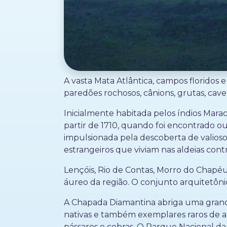
A vasta Mata Atlântica, campos florido
paredões rochosos, cânions, grutas, cav
Inicialmente habitada pelos índios Mar
partir de 1710, quando foi encontrado o
impulsionada pela descoberta de valioso
estrangeiros que viviam nas aldeias cont
Lençóis, Rio de Contas, Morro do Chapéu
áureo da região. O conjunto arquitetônic
A Chapada Diamantina abriga uma grande 
nativas e também exemplares raros de an
pássaros e cobras. O Parque Nacional da