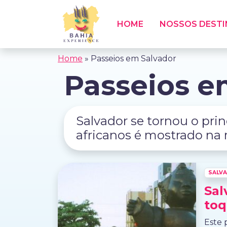
HOME
NOSSOS DEST
Home
»
Passeios em Salvador
Passeios e
Salvador se tornou o princ
africanos é mostrado na m
SALV
Sal
toq
Este 