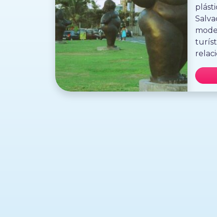
plásti
Salva
moder
turís
relac