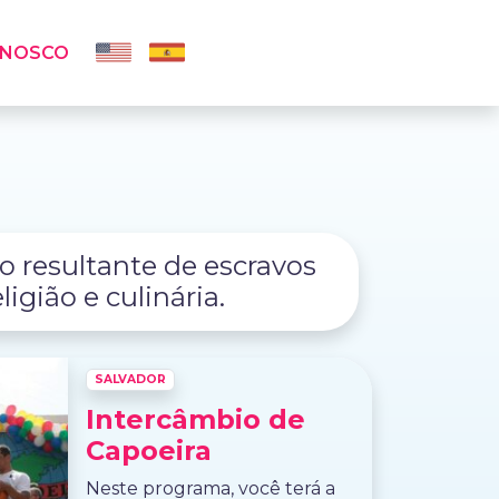
ONOSCO
xo resultante de escravos
igião e culinária.
SALVADOR
Intercâmbio de
Capoeira
Neste programa, você terá a