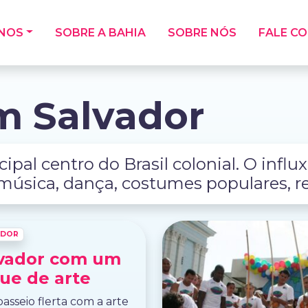
INOS
SOBRE A BAHIA
SOBRE NÓS
FALE C
m Salvador
ipal centro do Brasil colonial. O influ
úsica, dança, costumes populares, rel
ADOR
vador com um
ue de arte
passeio flerta com a arte